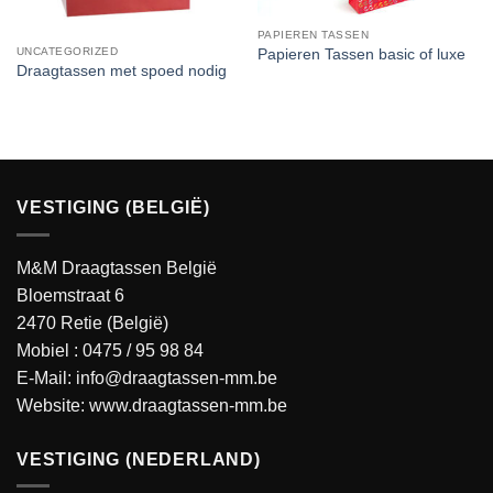
PAPIEREN TASSEN
UNCATEGORIZED
Papieren Tassen basic of luxe
Draagtassen met spoed nodig
VESTIGING (BELGIË)
M&M Draagtassen België
Bloemstraat 6
2470 Retie (België)
Mobiel :
0475 / 95 98 84
E-Mail:
info@draagtassen-mm.be
Website:
www.draagtassen-mm.be
VESTIGING (NEDERLAND)