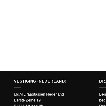
VESTIGING (NEDERLAND)
DR
M&M Draagtassen Nederland
Ben
Eerste Zeine 19
bedr