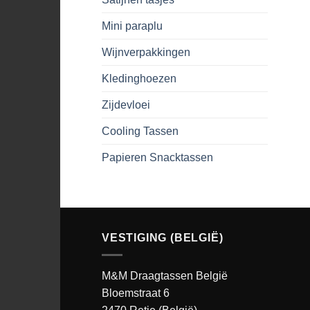
Mini paraplu
Wijnverpakkingen
Kledinghoezen
Zijdevloei
Cooling Tassen
Papieren Snacktassen
VESTIGING (BELGIË)
M&M Draagtassen België
Bloemstraat 6