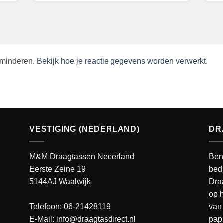
rminderen.
Bekijk hoe je reactie gegevens worden verwerkt
.
VESTIGING (NEDERLAND)
DR
M&M Draagtassen Nederland
Ben
Eerste Zeine 19
bedr
5144AJ Waalwijk
Dra
op h
Telefoon: 06-21428119
van 
E-Mail: info@draagtasdirect.nl
pap