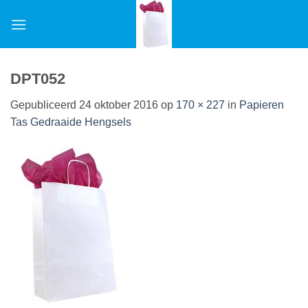
Ga
naar
inhoud
DPT052
Gepubliceerd
24 oktober 2016
op
170 × 227
in
Papieren
Tas Gedraaide Hengsels