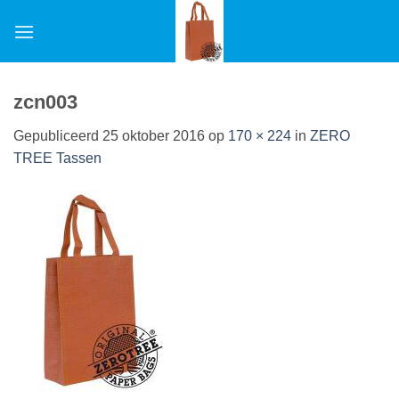
Ga
naar
inhoud
zcn003
Gepubliceerd
25 oktober 2016
op
170 × 224
in
ZERO
TREE Tassen