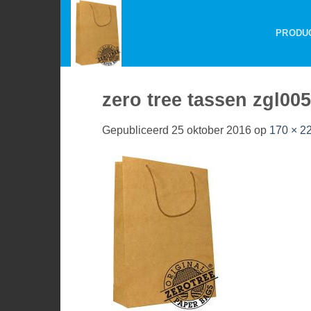
Ga
naar
PRODU
inhoud
zero tree tassen zgl005
Gepubliceerd
25 oktober 2016
op
170 × 2