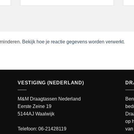
rminderen.
Bekijk hoe je reactie gegevens worden verwerkt
.
VESTIGING (NEDERLAND)
DR
M&M Draagtassen Nederland
Ben
Eerste Zeine 19
bedr
5144AJ Waalwijk
Dra
op h
Telefoon: 06-21428119
van 