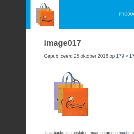
Ga
naar
PRODU
inhoud
image017
Gepubliceerd
25 oktober 2016
op
179 × 1
Trackbacks zijn gesloten, maar je kan
een reactie 