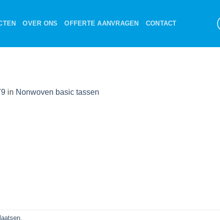
CTEN
OVER ONS
OFFERTE AANVRAGEN
CONTACT
79
in
Nonwoven basic tassen
plaatsen
.