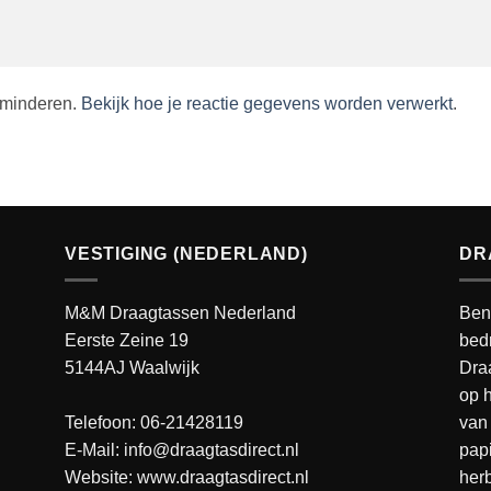
rminderen.
Bekijk hoe je reactie gegevens worden verwerkt
.
VESTIGING (NEDERLAND)
DR
M&M Draagtassen Nederland
Ben
Eerste Zeine 19
bedr
5144AJ Waalwijk
Dra
op h
Telefoon: 06-21428119
van 
E-Mail: info@draagtasdirect.nl
pap
Website:
www.draagtasdirect.nl
her