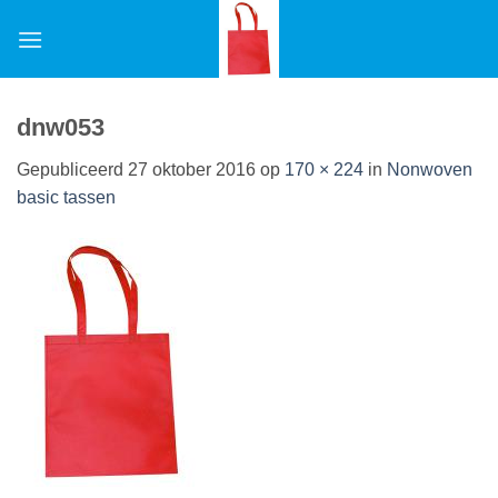
Ga
naar
inhoud
dnw053
Gepubliceerd
27 oktober 2016
op
170 × 224
in
Nonwoven
basic tassen