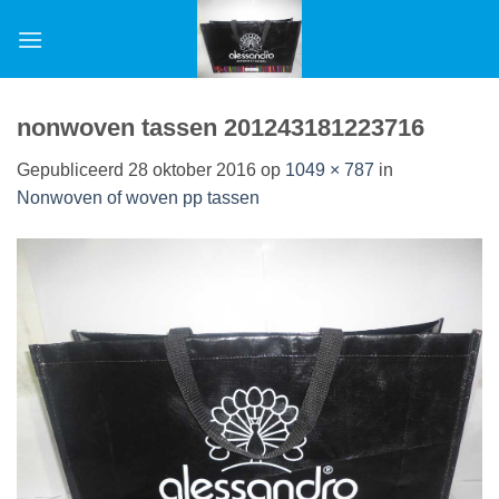
Ga
naar
inhoud
nonwoven tassen 201243181223716
Gepubliceerd
28 oktober 2016
op
1049 × 787
in
Nonwoven of woven pp tassen